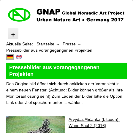
Aktuelle Seite:
Startseite
Presse
Urban Nature Art
Pressebilder aus vorangegangenen Projekten
Was ist »GNAP«?
Impressionen
Pressebilder aus vorangegangenen
Route
Projekten
Programm
Künstler
Das Originalbild öffnet sich durch anklicken der Voransicht in
Experten
einem neuen Fenster. (Achtung: Bilder können größer als Ihre
Monitorauflösung sein!) Zum Laden der Bilder bitte die Option
Unterstützer und Sponsoren
Link oder Ziel speichern unter ...
wählen.
Kooperationspartner
Presse
Pressebilder
Arvydas Ališanka (Litauen):
Wood Soul 2
(2016)
Pressebilder aus vorangegangenen Projekten