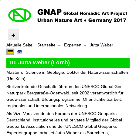
Aktuelle Seite:
Startseite
Experten
Jutta Weber
Urban Nature Art
Was ist »GNAP«?
Impressionen
Dr. Jutta Weber (Lorch)
Route
Master of Science in Geologie. Doktor der Naturwissenschaften
Programm
(Uni Köln).
Künstler
Stellvertretende Geschäftsführerin des UNESCO Global Geo-
Experten
Naturpark Bergstraße-Odenwald, seit 2002 verantwortlich für
Ruth Fühner
Geowissenschaft, Bildungsprogramme, Öffentlichkeitsarbeit,
regionales und internationales Networking.
Peter Noller
Als Vize-Vorsitzende des Forums der UNESCO Geoparks
Ute Ritschel
Deutschland, institutionelles und privates Mitglied der Global
Torsten Schäfer
Geoparks Association und der UNESCO Global Geoparks
Jutta Weber
Expertengruppe, arbeitet Jutta Weber als Sprecherin,